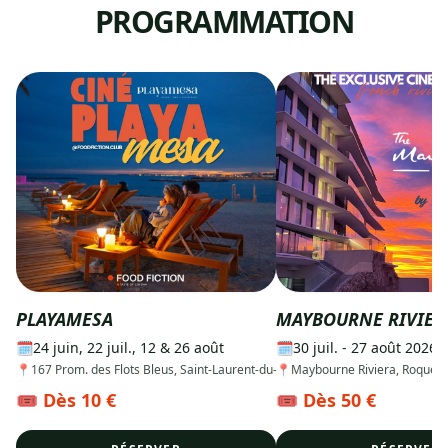
PROGRAMMATION
PLAYAMESA
MAYBOURNE RIVIER
🗓
24 juin, 22 juil., 12 & 26 août
🗓
30 juil. - 27 août 2026
📍
167 Prom. des Flots Bleus, Saint-Laurent-du-Var
📍
Maybourne Riviera, Roqueb
🎟
Dès 10 €
🎟
Dès 50 €