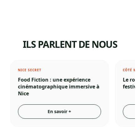
ILS PARLENT DE NOUS
NICE SECRET
CÔTÉ MA
Food Fiction : une expérience
Le roo
cinématographique immersive à
festiva
Nice
En savoir +